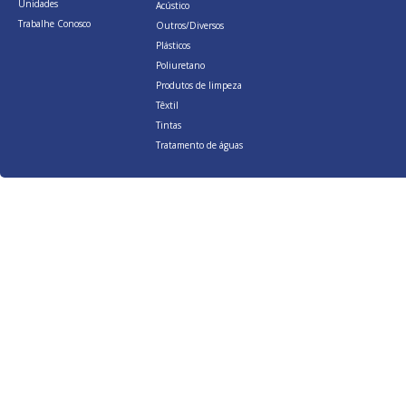
Unidades
Acústico
Trabalhe Conosco
Outros/Diversos
Plásticos
Poliuretano
Produtos de limpeza
Têxtil
Tintas
Tratamento de águas