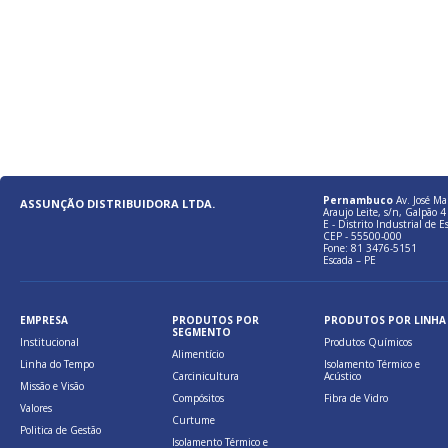
Pernambuco
Av. José Ma
ASSUNÇÃO DISTRIBUIDORA LTDA.
Araujo Leite, s/n, Galpão 4 
E - Distrito Industrial de E
CEP - 55500-000
Fone: 81 3476-5151
Escada – PE
EMPRESA
PRODUTOS POR
PRODUTOS POR LINHA
SEGMENTO
Institucional
Produtos Químicos
Alimentício
Linha do Tempo
Isolamento Térmico e
Carcinicultura
Acústico
Missão e Visão
Compósitos
Fibra de Vidro
Valores
Curtume
Politica de Gestão
Isolamento Térmico e