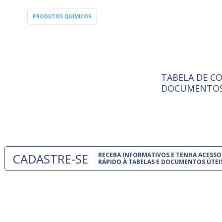
PRODUTOS QUÍMICOS
TABELA DE C
ISO 9001:
A Internat
DOCUMENTOS
Standardiz
normas té
um modelo
CADASTRE-SE
RECEBA INFORMATIVOS E TENHA ACESSO
RÁPIDO À TABELAS E DOCUMENTOS ÚTEI