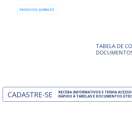
PRODUTOS QUÍMICOS
Têxtil
TABELA DE C
ISO 9001:
A Internat
DOCUMENTOS
Standardiz
normas té
um modelo
CADASTRE-SE
RECEBA INFORMATIVOS E TENHA ACESSO
RÁPIDO À TABELAS E DOCUMENTOS ÚTEI