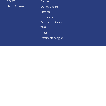
Unidades
Acústico
Trabalhe Conosco
Outros/Diversos
Plásticos
Poliuretano
Produtos de limpeza
Têxtil
Tintas
Tratamento de águas