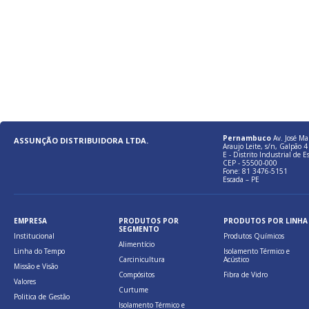
Pernambuco
Av. José Ma
ASSUNÇÃO DISTRIBUIDORA LTDA.
Araujo Leite, s/n, Galpão 4 
E - Distrito Industrial de E
CEP - 55500-000
Fone: 81 3476-5151
Escada – PE
EMPRESA
PRODUTOS POR
PRODUTOS POR LINHA
SEGMENTO
Institucional
Produtos Químicos
Alimentício
Linha do Tempo
Isolamento Térmico e
Carcinicultura
Acústico
Missão e Visão
Compósitos
Fibra de Vidro
Valores
Curtume
Politica de Gestão
Isolamento Térmico e