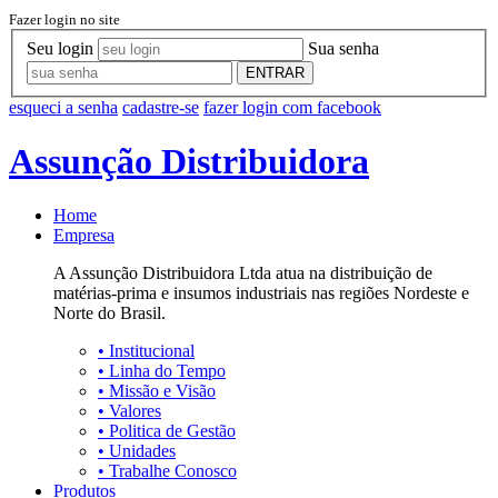
Fazer login no site
Seu login
Sua senha
ENTRAR
esqueci a senha
cadastre-se
fazer login com facebook
Assunção Distribuidora
Home
Empresa
A Assunção Distribuidora Ltda atua na distribuição de
matérias-prima e insumos industriais nas regiões Nordeste e
Norte do Brasil.
•
Institucional
•
Linha do Tempo
•
Missão e Visão
•
Valores
•
Politica de Gestão
•
Unidades
•
Trabalhe Conosco
Produtos