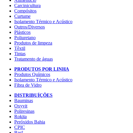
Alimentício
Carcinicultura
Compósitos
Curtume
Isolamento Térmico e Acústico
Outros/Diversos
Plásticos
Poliuretano
Produtos de limpeza
Têxtil
Tintas
Tratamento de águas
PRODUTOS POR LINHA
Produtos Químicos
Isolamento Térmico e Acústico
Fibra de Vidro
DISTRIBUÍÇÕES
Bauminas
Oxyvit
Poliresinas
Rokita
Peróxidos Bahia
CPIC
Basf