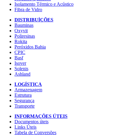
Isolamento Térmico e Acústico
Fibra de Vidro
DISTRIBUÍÇÕES
Bauminas
Oxyvit
Poliresinas
Rokita
Peróxidos Bahia
CPIC
Basf
Isover
Solenis
Ashland
LOGÍSTICA
Armazenagem
Estrutura
Segurança
Transporte
INFORMAÇÕES ÚTEIS
Documentos úteis
Links Úteis
Tabela de Conversões