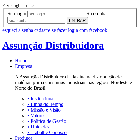
Fazer login no site
Seu login
Sua senha
ENTRAR
esqueci a senha
cadastre-se
fazer login com facebook
Assunção Distribuidora
Home
Empresa
A Assunção Distribuidora Ltda atua na distribuição de
matérias-prima e insumos industriais nas regiões Nordeste e
Norte do Brasil.
•
Institucional
•
Linha do Tempo
•
Missão e Visão
•
Valores
•
Politica de Gestão
•
Unidades
•
Trabalhe Conosco
Produtos