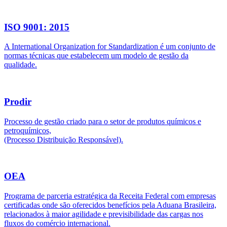
ISO 9001: 2015
A International Organization for Standardization é um conjunto de
normas técnicas que estabelecem um modelo de gestão da
qualidade.
Prodir
Processo de gestão criado para o setor de produtos químicos e
petroquímicos,
(Processo Distribuição Responsável).
OEA
Programa de parceria estratégica da Receita Federal com empresas
certificadas onde são oferecidos benefícios pela Aduana Brasileira,
relacionados à maior agilidade e previsibilidade das cargas nos
fluxos do comércio internacional.