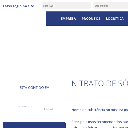
Fazer login no site
EMPRESA
PRODUTOS
LOGÍSTICA
PRODUTOS
NITRATO DE S
ESTÁ CONTIDO EM
SEGMENTOS
LINHAS
Nome da substância ou mistura (no
Principais usos recomendados para
sais inorgânicos, agentes termoco