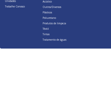
Unidades
Acústico
Trabalhe Conosco
Outros/Diversos
Plásticos
Poliuretano
Produtos de limpeza
Têxtil
Tintas
Tratamento de águas