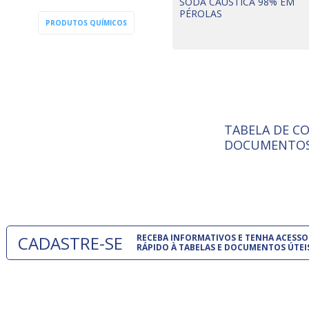
SODA CÁUSTICA 98% EM
PÉROLAS
PRODUTOS QUÍMICOS
TABELA DE C
ISO 9001:
A Internat
DOCUMENTOS
Standardiz
normas té
um modelo
CADASTRE-SE
RECEBA INFORMATIVOS E TENHA ACESSO
RÁPIDO À TABELAS E DOCUMENTOS ÚTEI