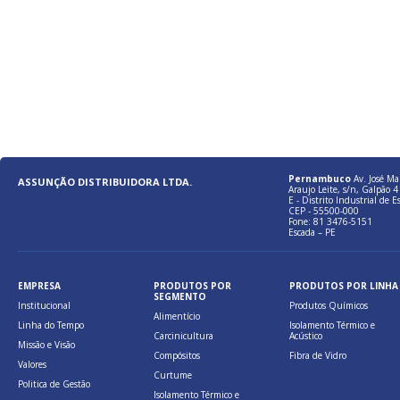
Pernambuco
Av. José Ma
ASSUNÇÃO DISTRIBUIDORA LTDA.
Araujo Leite, s/n, Galpão 4 
E - Distrito Industrial de E
CEP - 55500-000
Fone: 81 3476-5151
Escada – PE
EMPRESA
PRODUTOS POR
PRODUTOS POR LINHA
SEGMENTO
Institucional
Produtos Químicos
Alimentício
Linha do Tempo
Isolamento Térmico e
Carcinicultura
Acústico
Missão e Visão
Compósitos
Fibra de Vidro
Valores
Curtume
Politica de Gestão
Isolamento Térmico e