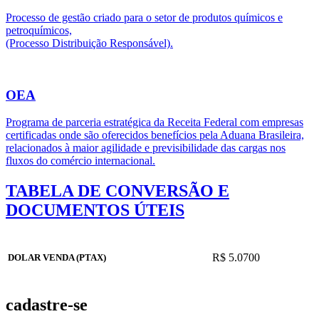
Processo de gestão criado para o setor de produtos químicos e
petroquímicos,
(Processo Distribuição Responsável).
OEA
Programa de parceria estratégica da Receita Federal com empresas
certificadas onde são oferecidos benefícios pela Aduana Brasileira,
relacionados à maior agilidade e previsibilidade das cargas nos
fluxos do comércio internacional.
TABELA DE CONVERSÃO E
DOCUMENTOS ÚTEIS
R$ 5.0700
DOLAR VENDA (PTAX)
cadastre-se