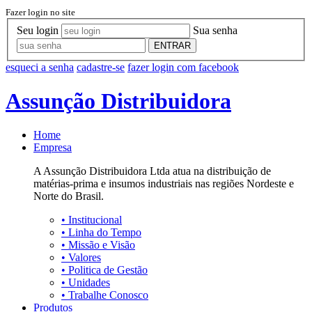
Fazer login no site
Seu login
Sua senha
ENTRAR
esqueci a senha
cadastre-se
fazer login com facebook
Assunção Distribuidora
Home
Empresa
A Assunção Distribuidora Ltda atua na distribuição de
matérias-prima e insumos industriais nas regiões Nordeste e
Norte do Brasil.
•
Institucional
•
Linha do Tempo
•
Missão e Visão
•
Valores
•
Politica de Gestão
•
Unidades
•
Trabalhe Conosco
Produtos