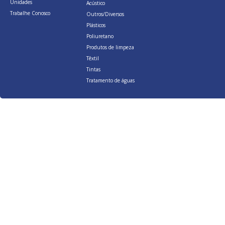
Unidades
Acústico
Trabalhe Conosco
Outros/Diversos
Plásticos
Poliuretano
Produtos de limpeza
Têxtil
Tintas
Tratamento de águas