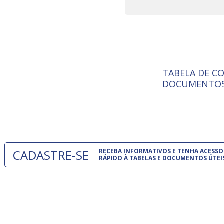
TABELA DE C
ISO 9001:
da
A Internat
DOCUMENTOS
Standardiz
normas té
 e
um modelo
o
CADASTRE-SE
RECEBA INFORMATIVOS E TENHA ACESSO
RÁPIDO À TABELAS E DOCUMENTOS ÚTEI