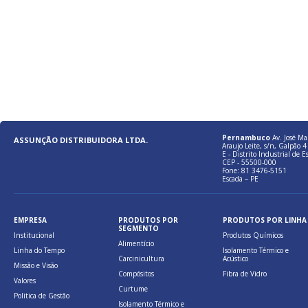
Pernambuco
Av. José Ma
ASSUNÇÃO DISTRIBUIDORA LTDA.
Araujo Leite, s/n, Galpão 4 
E - Distrito Industrial de E
CEP - 55500-000
Fone: 81 3476-5151
Escada – PE
EMPRESA
PRODUTOS POR
PRODUTOS POR LINHA
SEGMENTO
Institucional
Produtos Químicos
Alimentício
Linha do Tempo
Isolamento Térmico e
Carcinicultura
Acústico
Missão e Visão
Compósitos
Fibra de Vidro
Valores
Curtume
Politica de Gestão
Isolamento Térmico e