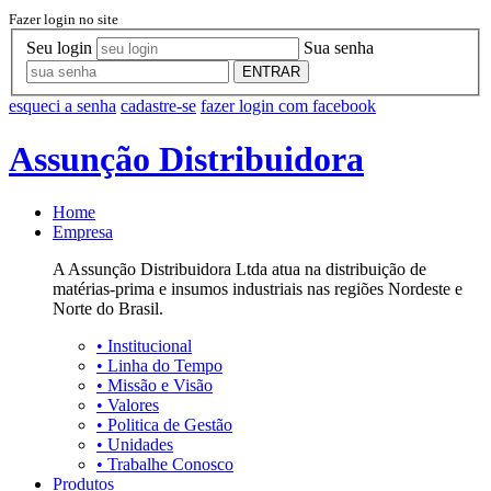
Fazer login no site
Seu login
Sua senha
ENTRAR
esqueci a senha
cadastre-se
fazer login com facebook
Assunção Distribuidora
Home
Empresa
A Assunção Distribuidora Ltda atua na distribuição de
matérias-prima e insumos industriais nas regiões Nordeste e
Norte do Brasil.
•
Institucional
•
Linha do Tempo
•
Missão e Visão
•
Valores
•
Politica de Gestão
•
Unidades
•
Trabalhe Conosco
Produtos