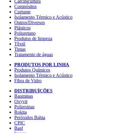
Carcinicultura
Compósitos
Curtume
Isolamento Térmico e Acústico
Outros/Diversos
Plásticos
Poliuretano
Produtos de limpeza
Têxtil
Tintas
Tratamento de águas
PRODUTOS POR LINHA
Produtos Químicos
Isolamento Térmico e Acústico
Fibra de Vidro
DISTRIBUÍÇÕES
Bauminas
Oxyvit
Poliresinas
Rokita
Peróxidos Bahia
CPIC
Basf