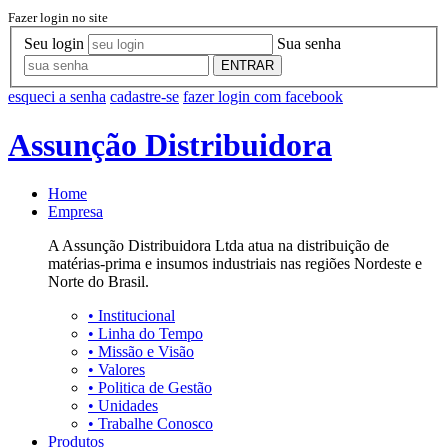
Fazer login no site
Seu login
Sua senha
ENTRAR
esqueci a senha
cadastre-se
fazer login com facebook
Assunção Distribuidora
Home
Empresa
A Assunção Distribuidora Ltda atua na distribuição de
matérias-prima e insumos industriais nas regiões Nordeste e
Norte do Brasil.
•
Institucional
•
Linha do Tempo
•
Missão e Visão
•
Valores
•
Politica de Gestão
•
Unidades
•
Trabalhe Conosco
Produtos