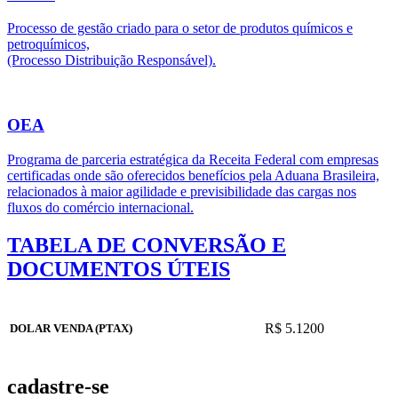
Processo de gestão criado para o setor de produtos químicos e
petroquímicos,
(Processo Distribuição Responsável).
OEA
Programa de parceria estratégica da Receita Federal com empresas
certificadas onde são oferecidos benefícios pela Aduana Brasileira,
relacionados à maior agilidade e previsibilidade das cargas nos
fluxos do comércio internacional.
TABELA DE CONVERSÃO E
DOCUMENTOS ÚTEIS
R$ 5.1200
DOLAR VENDA (PTAX)
cadastre-se