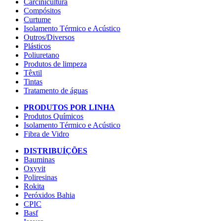
Carcinicultura
Compósitos
Curtume
Isolamento Térmico e Acústico
Outros/Diversos
Plásticos
Poliuretano
Produtos de limpeza
Têxtil
Tintas
Tratamento de águas
PRODUTOS POR LINHA
Produtos Químicos
Isolamento Térmico e Acústico
Fibra de Vidro
DISTRIBUÍÇÕES
Bauminas
Oxyvit
Poliresinas
Rokita
Peróxidos Bahia
CPIC
Basf