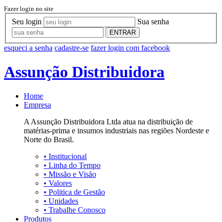
Fazer login no site
Seu login
Sua senha
ENTRAR
esqueci a senha
cadastre-se
fazer login com facebook
Assunção Distribuidora
Home
Empresa
A Assunção Distribuidora Ltda atua na distribuição de
matérias-prima e insumos industriais nas regiões Nordeste e
Norte do Brasil.
•
Institucional
•
Linha do Tempo
•
Missão e Visão
•
Valores
•
Politica de Gestão
•
Unidades
•
Trabalhe Conosco
Produtos