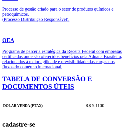
Processo de gestão criado para o setor de produtos químicos e
petroquímicos,
(Processo Distribuição Responsável).
OEA
Programa de parceria estratégica da Receita Federal com empresas
certificadas onde são oferecidos benefícios pela Aduana Brasileira,
relacionados à maior agilidade e previsibilidade das cargas nos
fluxos do comércio internacional.
TABELA DE CONVERSÃO E
DOCUMENTOS ÚTEIS
R$ 5.1100
DOLAR VENDA (PTAX)
cadastre-se