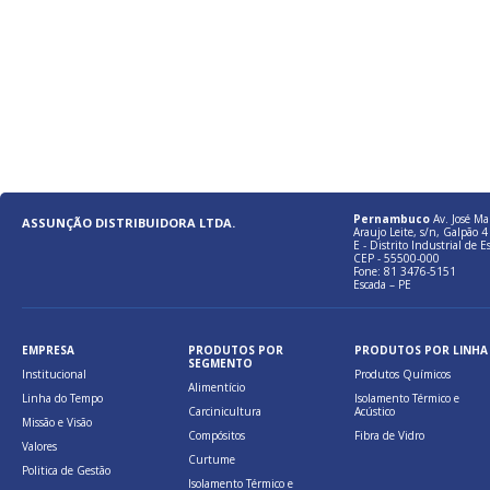
Pernambuco
Av. José Ma
ASSUNÇÃO DISTRIBUIDORA LTDA.
Araujo Leite, s/n, Galpão 4 
E - Distrito Industrial de E
CEP - 55500-000
Fone: 81 3476-5151
Escada – PE
EMPRESA
PRODUTOS POR
PRODUTOS POR LINHA
SEGMENTO
Institucional
Produtos Químicos
Alimentício
Linha do Tempo
Isolamento Térmico e
Carcinicultura
Acústico
Missão e Visão
Compósitos
Fibra de Vidro
Valores
Curtume
Politica de Gestão
Isolamento Térmico e