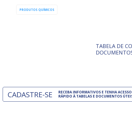
PRODUTOS QUÍMICOS
Tratamento de
águas
TABELA DE C
ISO 9001:
A Internat
DOCUMENTOS
Standardiz
normas té
um modelo
CADASTRE-SE
RECEBA INFORMATIVOS E TENHA ACESSO
RÁPIDO À TABELAS E DOCUMENTOS ÚTEI