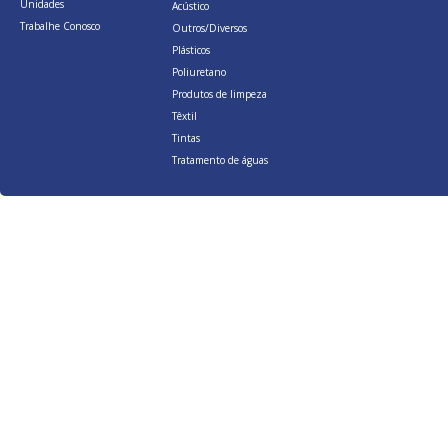
Unidades
Acústico
Trabalhe Conosco
Outros/Diversos
Plásticos
Poliuretano
Produtos de limpeza
Têxtil
Tintas
Tratamento de águas